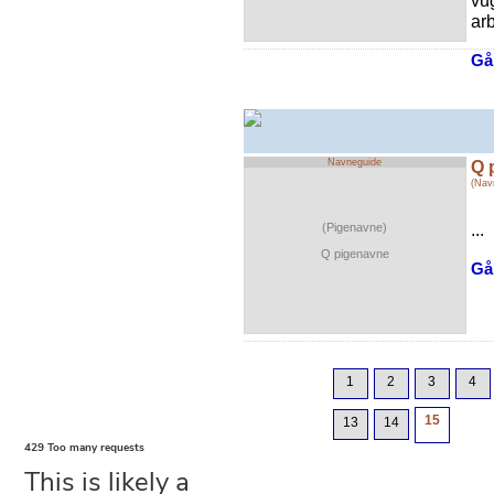
vu
arb
Gå 
Navneguide
Q 
(Nav
...
(Pigenavne)
Q pigenavne
Gå 
1
2
3
4
15
13
14