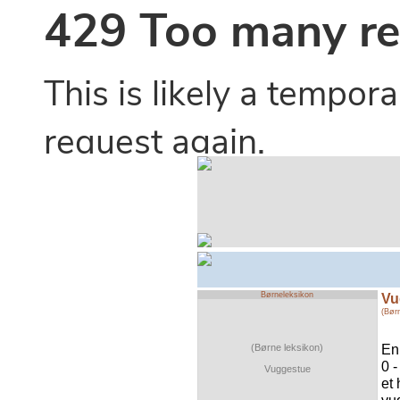
Børneleksikon
Vu
(Bør
En
(Børne leksikon)
0 -
Vuggestue
et